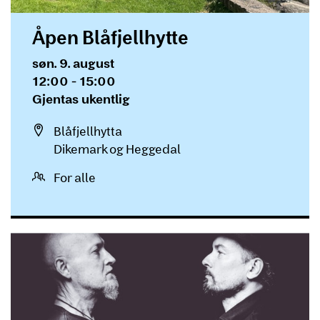
Åpen Blåfjellhytte
Dato og tid
søn. 9. august
12:00 - 15:00
Gjentas
Gjentas ukentlig
Sted
Blåfjellhytta
Dikemark og Heggedal
For alle