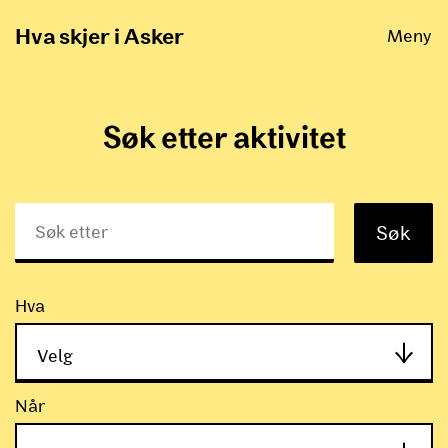
Åpne
Hva skjer i Asker
Meny
Søk etter aktivitet
Søk
Hva
Velg
Hva
Når