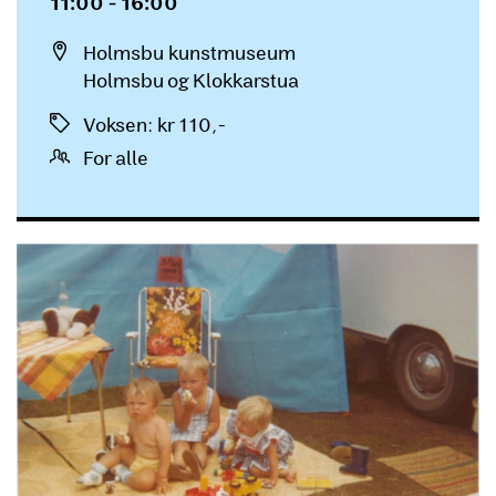
11:00 - 16:00
Sted
Holmsbu kunstmuseum
Holmsbu og Klokkarstua
Priser
Voksen
:
kr 110,-
For alle