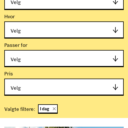
Velg
Når
Hvor
Velg
Hvor
Passer for
Velg
Passer for
Pris
Velg
Filtere
Pris
Valgte filtere:
I dag