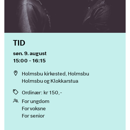
TID
Dato og tid
søn. 9. august
15:00 - 16:15
Sted
Holmsbu kirkested, Holmsbu
Holmsbu og Klokkarstua
Priser
Ordinær
:
kr 150,-
For ungdom
For voksne
For senior