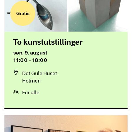
Gratis
To kunstutstillinger
Dato og tid
søn. 9. august
11:00 - 18:00
Sted
Det Gule Huset
Holmen
For alle