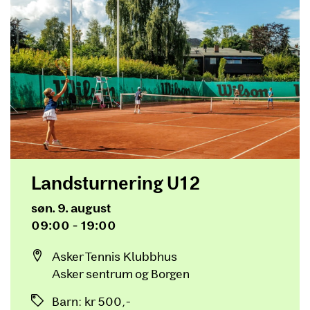
Landsturnering U12
Dato og tid
søn. 9. august
09:00 - 19:00
Sted
Asker Tennis Klubbhus
Asker sentrum og Borgen
Priser
Barn
:
kr 500,-