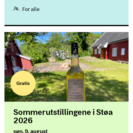
For alle
Gratis
Sommerutstillingene i Støa
2026
Dato og tid
søn. 9. august