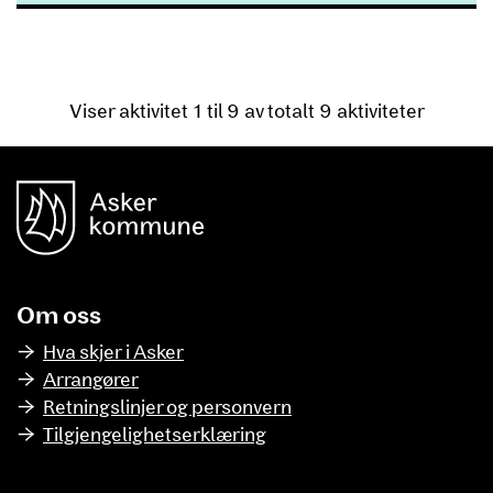
Viser aktivitet 1 til 9 av totalt 9 aktiviteter
unnområde
Asker Kommune
Om oss
Hva skjer i Asker
Arrangører
Retningslinjer og personvern
Tilgjengelighetserklæring