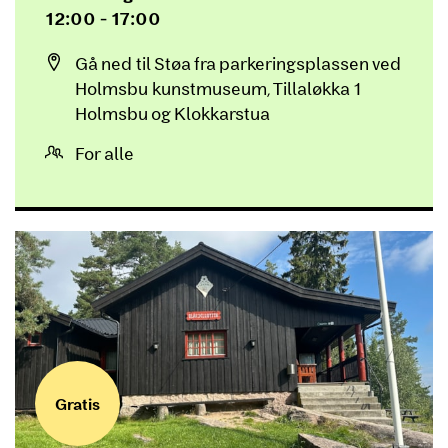
12:00 - 17:00
Sted
Gå ned til Støa fra parkeringsplassen ved
Holmsbu kunstmuseum, Tillaløkka 1
Holmsbu og Klokkarstua
For alle
Gratis