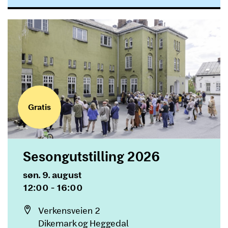
Gratis
Sesongutstilling 2026
Dato og tid
søn. 9. august
12:00 - 16:00
Sted
Verkensveien 2
Dikemark og Heggedal