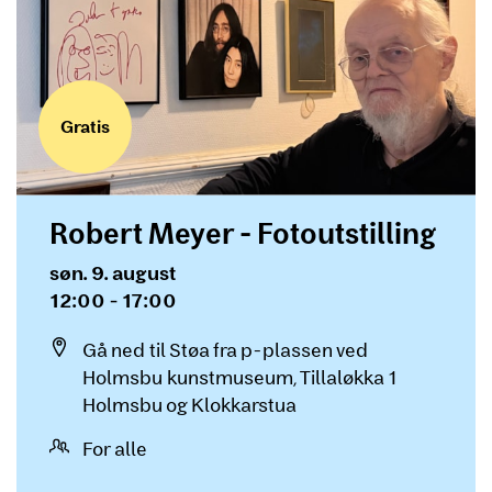
Gratis
Robert Meyer - Fotoutstilling
Dato og tid
søn. 9. august
12:00 - 17:00
Sted
Gå ned til Støa fra p-plassen ved
Holmsbu kunstmuseum, Tillaløkka 1
Holmsbu og Klokkarstua
For alle