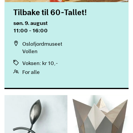
Tilbake til 60-Tallet!
Dato og tid
søn. 9. august
11:00 - 16:00
Sted
Oslofjordmuseet
Vollen
Priser
Voksen
:
kr 10,-
For alle