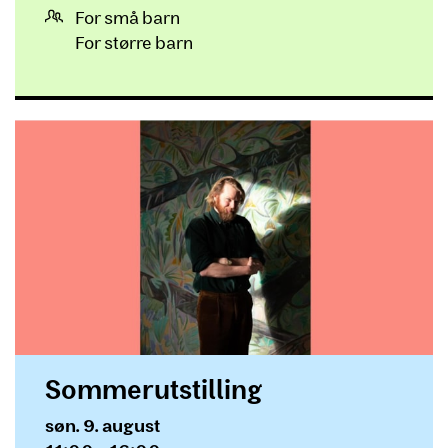
For små barn
For større barn
Sommerutstilling
Dato og tid
søn. 9. august