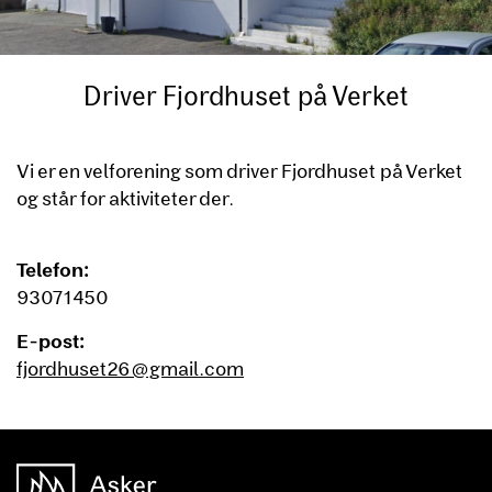
Driver Fjordhuset på Verket
Vi er en velforening som driver Fjordhuset på Verket
og står for aktiviteter der.
Telefon:
93071450
E-post:
fjordhuset26@gmail.com
unnområde
Asker Kommune