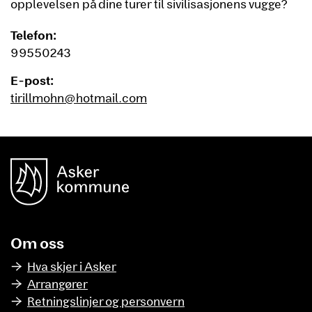
opplevelsen på dine turer til sivilisasjonens vugge?
Telefon:
99550243
E-post:
tirillmohn@hotmail.com
unnområde
Asker Kommune
Om oss
Hva skjer i Asker
Arrangører
Retningslinjer og personvern