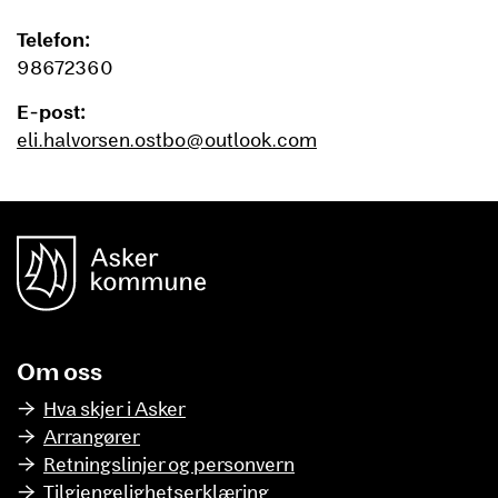
Telefon:
98672360
E-post:
eli.halvorsen.ostbo@outlook.com
unnområde
Asker Kommune
Om oss
Hva skjer i Asker
Arrangører
Retningslinjer og personvern
Tilgjengelighetserklæring