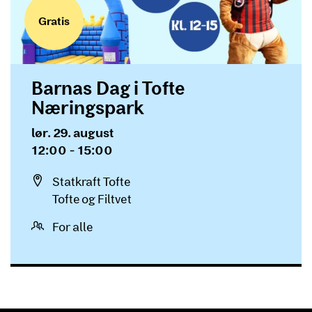
Gratis
Barnas Dag i Tofte
Næringspark
Dato og tid
lør. 29. august
12:00 - 15:00
Sted
Statkraft Tofte
Tofte og Filtvet
For alle