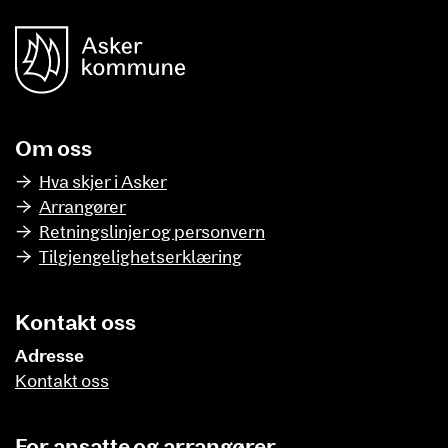
unnområde
Asker Kommune
Om oss
Hva skjer i Asker
Arrangører
Retningslinjer og personvern
Tilgjengelighetserklæring
Kontakt oss
Adresse
Kontakt oss
For ansatte og arrangører