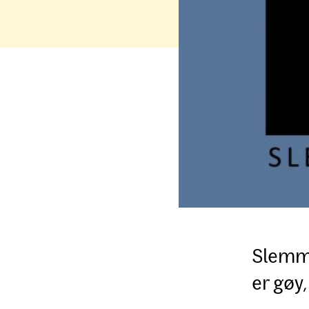
Slemme
er gøy,