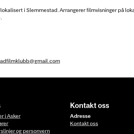
lokalisert i Slemmestad. Arrangerer filmvisninger på lok
.
adfilmklubb@gmail.com
s
Kontakt oss
er i Asker
Adresse
ører
Kontakt oss
slinjer og personvern