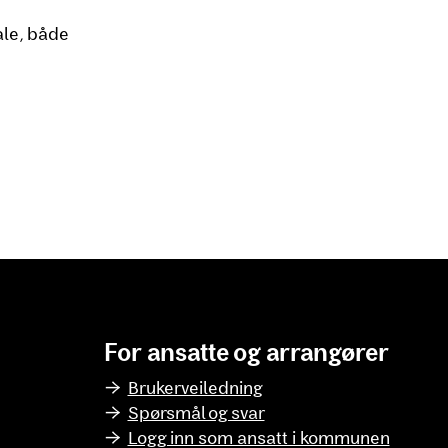
ale, både
For ansatte og arrangører
Brukerveiledning
Spørsmål og svar
Logg inn som ansatt i kommunen