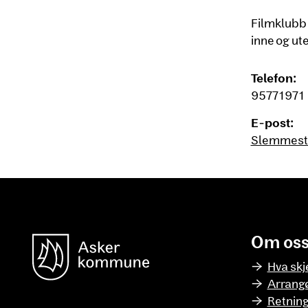
Filmklubb 
inne og ute
Telefon:
95771971
E-post:
Slemmest
Om os
unnområde
Asker Kommune
Hva skj
Arrang
Retning