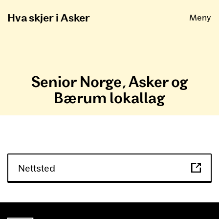
Åpne
Hva skjer i Asker
Meny
Senior Norge, Asker og
Bærum lokallag
Nettsted
unnområde
Asker Kommune