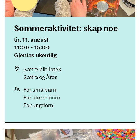
Sommeraktivitet: skap noe
Dato og tid
tir. 11. august
11:00 - 15:00
Gjentas
Gjentas ukentlig
Sted
Sætre bibliotek
Sætre og Åros
For små barn
For større barn
For ungdom