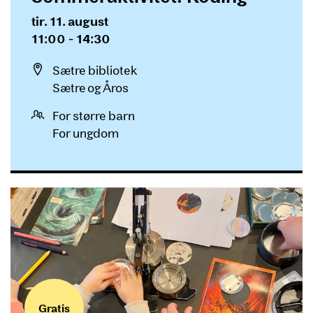
Dato og tid
tir. 11. august
11:00 - 14:30
Sted
Sætre bibliotek
Sætre og Åros
For større barn
For ungdom
Gratis