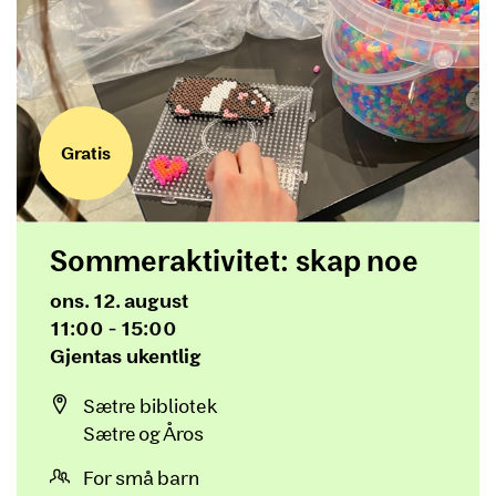
Gratis
Sommeraktivitet: skap noe
Dato og tid
ons. 12. august
11:00 - 15:00
Gjentas
Gjentas ukentlig
Sted
Sætre bibliotek
Sætre og Åros
For små barn