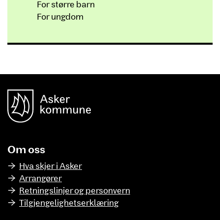
For større barn
For ungdom
unnområde
Asker Kommune
Om oss
Hva skjer i Asker
Arrangører
Retningslinjer og personvern
Tilgjengelighetserklæring