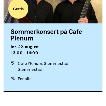
Gratis
Sommerkonsert på Cafe
Plenum
Dato og tid
lør. 22. august
13:00 - 14:00
Sted
Cafe Plenum, Slemmestad
Slemmestad
For alle