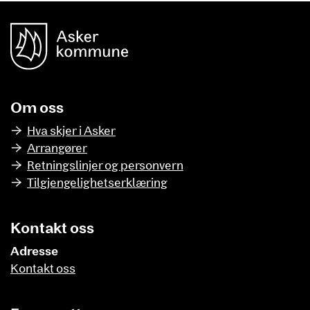
unnområde
Asker Kommune
Om oss
Hva skjer i Asker
Arrangører
Retningslinjer og personvern
Tilgjengelighetserklæring
Kontakt oss
Adresse
Kontakt oss