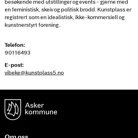
besøkende med utstillinger og events - gjerne med
en feministisk, skeiv og politisk brodd. Kunstplass er
registrert som en idealistisk, ikke-kommersiell og
kunstnerstyrt forening.
Telefon:
90116493
E-post:
vibeke@kunstplass5.no
unnområde
Asker Kommune
Om oss