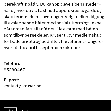
bærekraftig båtliv. Du kan oppleve sjøens gleder –
når og hvor du vil. Last ned appen, krus avgårde og
skap feriefølelsen i hverdagen. Velg mellom tilgang
til avslappende båter med sosial utforming, lekne
båter med fart eller få det lille ekstra med båten
som tilbyr begge deler. Kruser tilbyr medlemskap
for både private og bedrifter. Prøveturer arrangerer
hvert år fra april til september/oktober.
Telefon:
95280467
E-post:
kontakt@kruser.no
unnområde
Asker Kommune