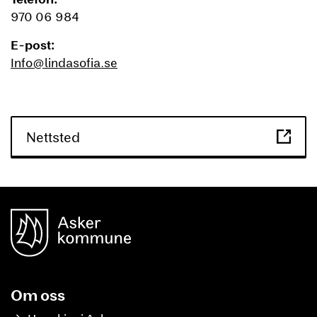
970 06 984
E-post:
Info@lindasofia.se
Nettsted
unnområde
Asker Kommune
Om oss