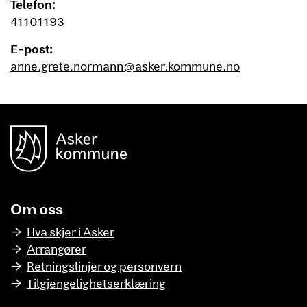
Telefon:
41101193
E-post:
anne.grete.normann@asker.kommune.no
unnområde
Asker Kommune
Om oss
Hva skjer i Asker
Arrangører
Retningslinjer og personvern
Tilgjengelighetserklæring