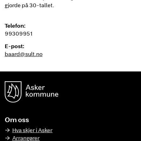
gjorde på 30-tallet.
Telefon:
99309951
E-post:
baard@sult.no
unnområde
Asker Kommune
Om oss
Hva skjer i Asker
Arrangører