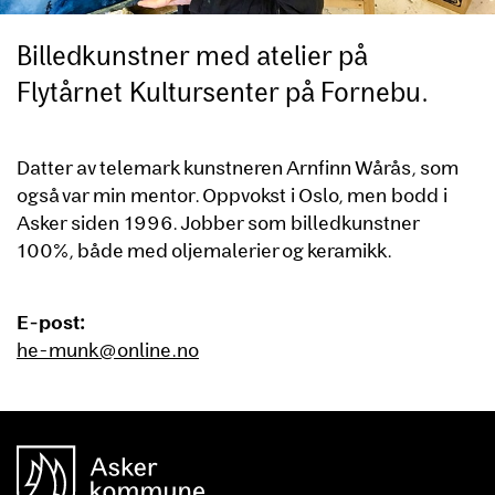
Billedkunstner med atelier på
Flytårnet Kultursenter på Fornebu.
Datter av telemark kunstneren Arnfinn Wårås, som
også var min mentor. Oppvokst i Oslo, men bodd i
Asker siden 1996. Jobber som billedkunstner
100%, både med oljemalerier og keramikk.
E-post:
he-munk@online.no
unnområde
Asker Kommune