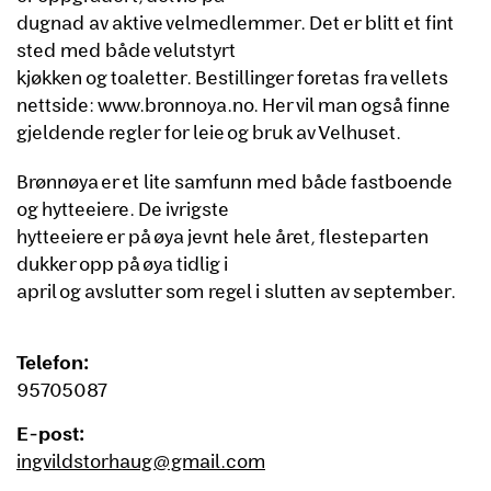
dugnad av aktive velmedlemmer. Det er blitt et fint
sted med både velutstyrt
kjøkken og toaletter. Bestillinger foretas fra vellets
nettside: www.bronnoya.no. Her vil man også finne
gjeldende regler for leie og bruk av Velhuset.
Brønnøya er et lite samfunn med både fastboende
og hytteeiere. De ivrigste
hytteeiere er på øya jevnt hele året, flesteparten
dukker opp på øya tidlig i
april og avslutter som regel i slutten av september.
Telefon:
95705087
E-post:
ingvildstorhaug@gmail.com