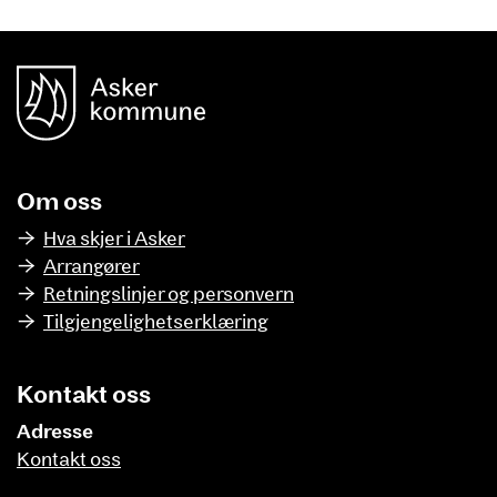
unnområde
Asker Kommune
Om oss
Hva skjer i Asker
Arrangører
Retningslinjer og personvern
Tilgjengelighetserklæring
Kontakt oss
Adresse
Kontakt oss