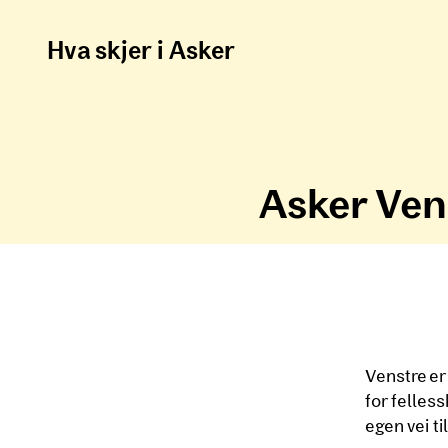
Hva skjer i Asker
Asker Ven
Venstre er
for felles
egen vei ti