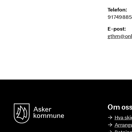
Telefon:
91749885
E-post:
gthm@onl
Om os
unnområde
Asker Kommune
Hva skj
Arrang