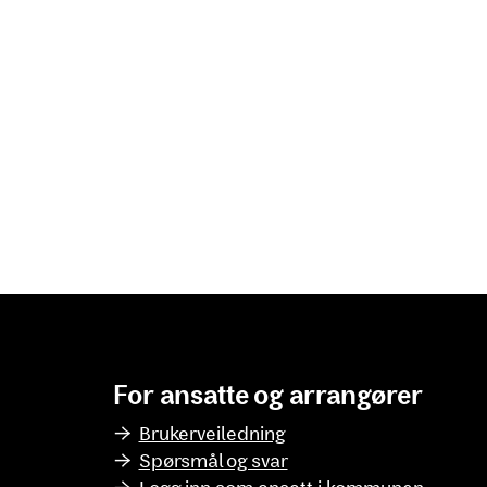
For ansatte og arrangører
Brukerveiledning
Spørsmål og svar