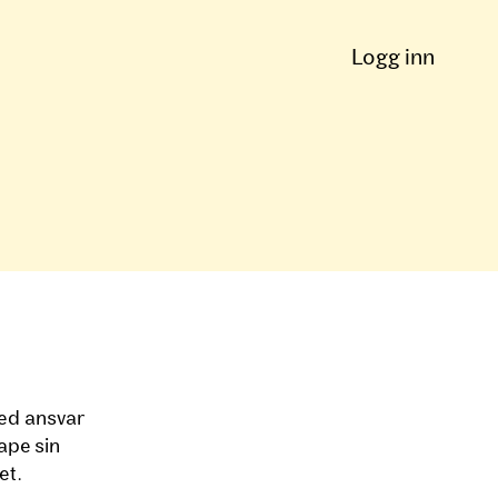
Logg inn
med ansvar
kape sin
et.