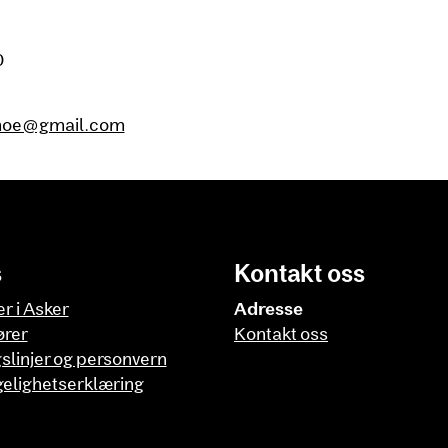
0
moe@gmail.com
s
Kontakt oss
er i Asker
Adresse
ører
Kontakt oss
slinjer og personvern
gelighetserklæring