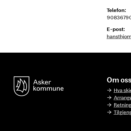
Telefon:
9083679
E-post:
hansthjo
Om os
unnområde
Asker Kommune
Hva skj
Arrang
Retning
Tilgjen