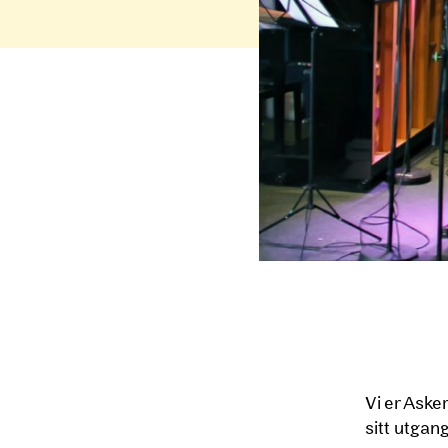
Vi er Aske
sitt utgan