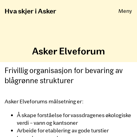
Åpne
Hva skjer i Asker
Meny
Asker Elveforum
Frivillig organisasjon for bevaring av
blågrønne strukturer
Asker Elveforums målsetning er:
Å skape forståelse for vassdragenes økologiske
verdi – vann og kantsoner
Arbeide for etablering av gode turstier