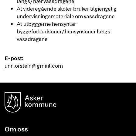
langs/nær vassdragene
At videregående skoler bruker tilgjengelig
undervisningsmateriale om vassdragene
At utbyggerne hensyntar
byggeforbudsoner/hensynsoner langs
vassdragene
E-post:
unn.orstein@gmail.com
unnområde
Asker Kommune
Om oss