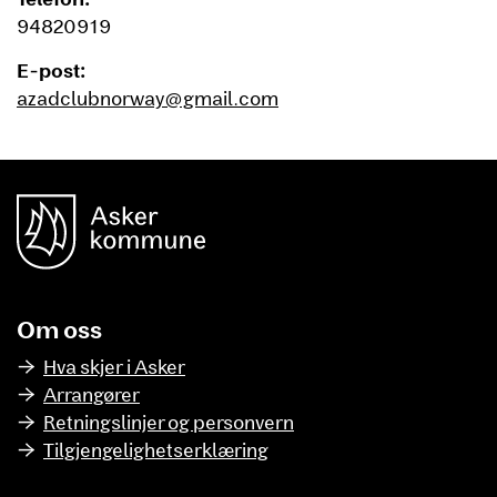
94820919
E-post:
azadclubnorway@gmail.com
unnområde
Asker Kommune
Om oss
Hva skjer i Asker
Arrangører
Retningslinjer og personvern
Tilgjengelighetserklæring