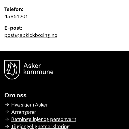
Telefon:
45851201
E-post:
post@abkickboxing.no
unnområde
Asker Kommune
Om oss
Hva skjer i Asker
Arrangører
Retningslinjer og personvern
Tilgjengelighetserklæring