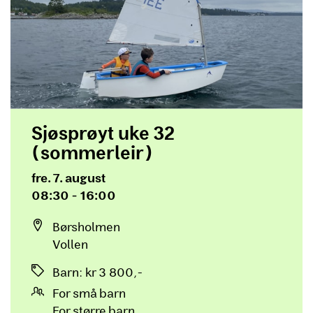
Sjøsprøyt uke 32
(sommerleir)
Dato og tid
fre. 7. august
08:30 - 16:00
Sted
Børsholmen
Vollen
Priser
Barn
:
kr 3 800,-
For små barn
For større barn