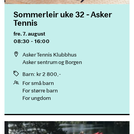
Sommerleir uke 32 - Asker
Tennis
Dato og tid
fre. 7. august
08:30 - 16:00
Sted
Asker Tennis Klubbhus
Asker sentrum og Borgen
Priser
Barn
:
kr 2 800,-
For små barn
For større barn
For ungdom