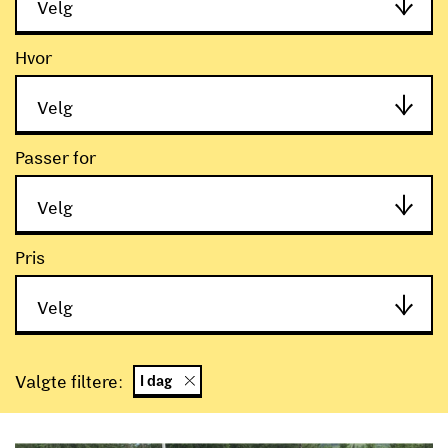
Velg
Når
Hvor
Velg
Hvor
Passer for
Velg
Passer for
Pris
Velg
Filtere
Pris
Valgte filtere:
I dag