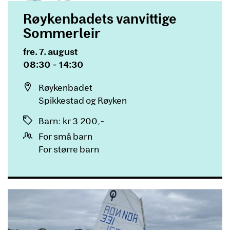
Røykenbadets vanvittige
Sommerleir
Dato og tid
fre. 7. august
08:30 - 14:30
Sted
Røykenbadet
Spikkestad og Røyken
Priser
Barn
:
kr 3 200,-
For små barn
For større barn