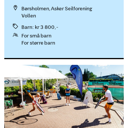
Sted
Børsholmen, Asker Seilforening
Vollen
Priser
Barn
:
kr 3 800,-
For små barn
For større barn