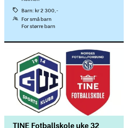
Priser
Barn
:
kr 2 300,-
For små barn
For større barn
TINE Fotballskole uke 32