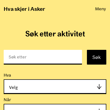
Åpne
Hva skjer i Asker
Meny
Søk etter aktivitet
Søk
Hva
Velg
Hva
Når