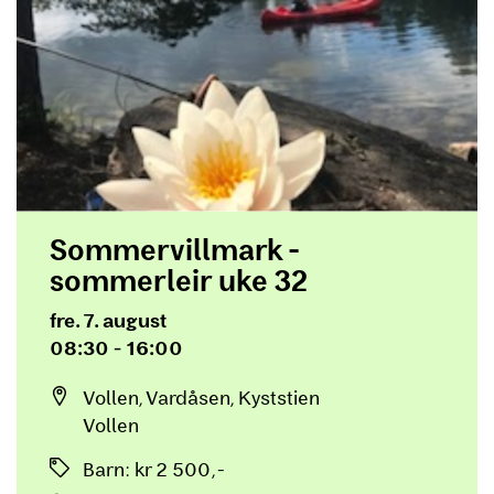
Sommervillmark -
sommerleir uke 32
Dato og tid
fre. 7. august
08:30 - 16:00
Sted
Vollen, Vardåsen, Kyststien
Vollen
Priser
Barn
:
kr 2 500,-