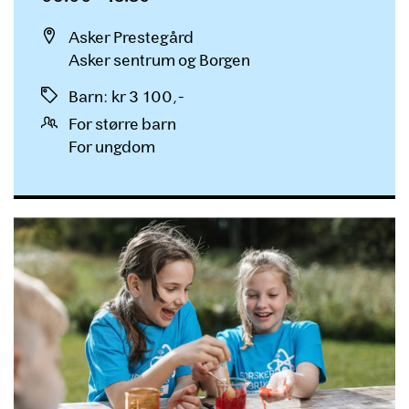
Sted
Asker Prestegård
Asker sentrum og Borgen
Priser
Barn
:
kr 3 100,-
For større barn
For ungdom