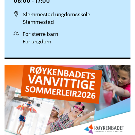
08:00 - 17:00
Sted
Slemmestad ungdomsskole
Slemmestad
For større barn
For ungdom