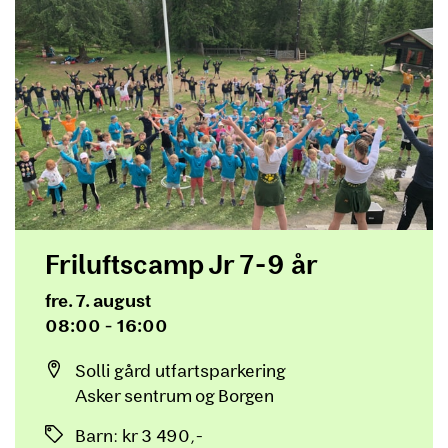
Friluftscamp Jr 7-9 år
Dato og tid
fre. 7. august
08:00 - 16:00
Sted
Solli gård utfartsparkering
Asker sentrum og Borgen
Priser
Barn
:
kr 3 490,-