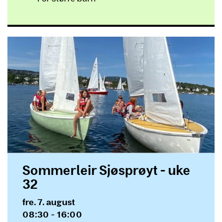
Sommerleir Sjøsprøyt - uke
32
Dato og tid
fre. 7. august
08:30 - 16:00