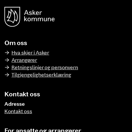
unnområde
Asker Kommune
Om oss
Hva skjer i Asker
Arrangører
Retningslinjer og personvern
Tilgjengelighetserklæring
Kontakt oss
Adresse
Kontakt oss
For ansatte og arrangører