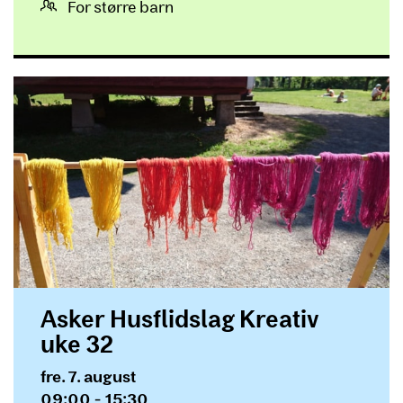
For større barn
Asker Husflidslag Kreativ
uke 32
Dato og tid
fre. 7. august
09:00 - 15:30