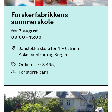
Forskerfabrikkens
sommerskole
Dato og tid
fre. 7. august
09:00 - 15:00
Sted
Jansløkka skole for 4. - 6. trinn
Asker sentrum og Borgen
Priser
Ordinær
:
kr 3 495,-
For større barn