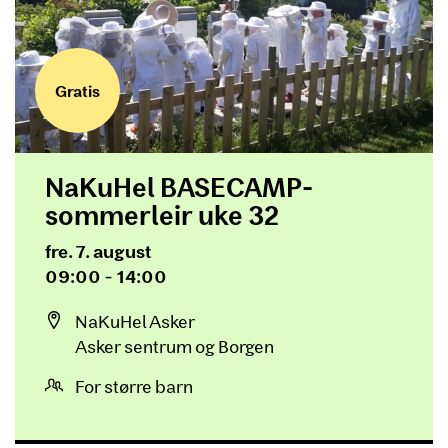
Gratis
NaKuHel BASECAMP-
sommerleir uke 32
Dato og tid
fre. 7. august
09:00 - 14:00
Sted
NaKuHel Asker
Asker sentrum og Borgen
For større barn