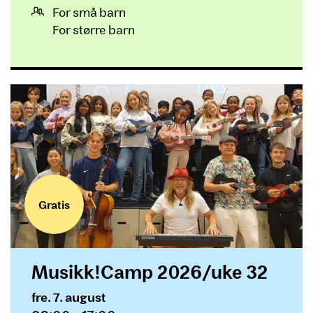
For små barn
For større barn
Gratis
Musikk!Camp 2026/uke 32
Dato og tid
fre. 7. august