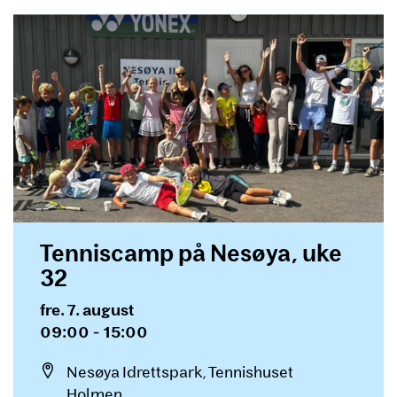
Tenniscamp på Nesøya, uke
32
Dato og tid
fre. 7. august
09:00 - 15:00
Sted
Nesøya Idrettspark, Tennishuset
Holmen