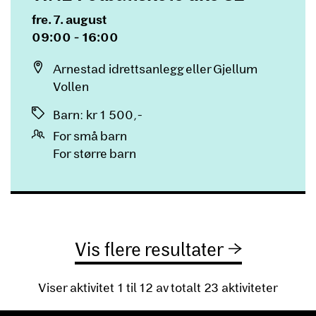
Dato og tid
fre. 7. august
09:00 - 16:00
Sted
Arnestad idrettsanlegg eller Gjellum
Vollen
Priser
Barn
:
kr 1 500,-
For små barn
For større barn
Vis flere resultater
Viser aktivitet 1 til 12 av totalt 23 aktiviteter